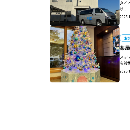
タイ
け...
2025.1
お
薬局
メデ
を設置
2025.