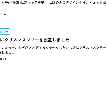
ヘイ号(営業車)に新キャラ登場！ お馴染みのデザインから、ちょっとだ
1.14
知らせ
にクリスマスツリーを設置しました
ィカルモールおぎ店とメディカルモールしといし店にクリスマスツリー
しまし...
10.24