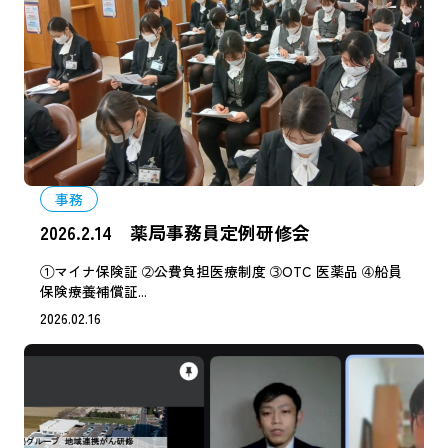
事務
2026.2.14 薬局事務員定例研修会
①マイナ保険証 ➁公費負担医療制度 ➂OTC 医薬品 ➃船員
保険療養補償証...
2026.02.16